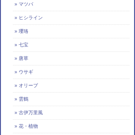
マツバ
ヒシライン
瓔珞
七宝
唐草
ウサギ
オリーブ
雲鶴
古伊万里風
花・植物