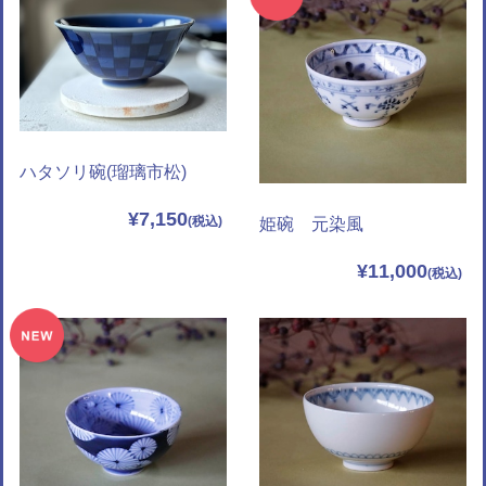
ハタソリ碗(瑠璃市松)
¥7,150
姫碗 元染風
¥11,000