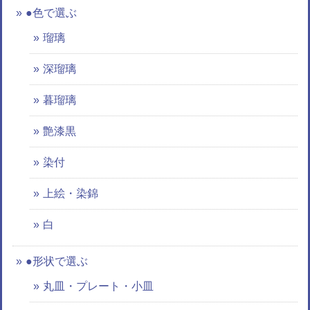
●色で選ぶ
瑠璃
深瑠璃
暮瑠璃
艶漆黒
染付
上絵・染錦
白
●形状で選ぶ
丸皿・プレート・小皿